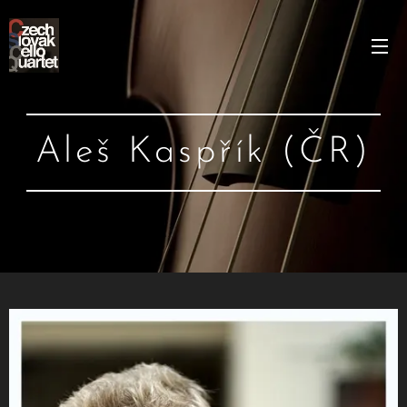
Aleš Kaspřík (ČR)