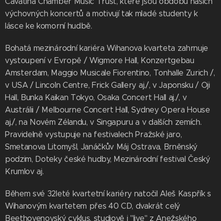
Cavatina Chamber Music Trust, které jsou obdobu našich
výchovných koncertů a motivují tak mladé studenty k
lásce ke komorní hudbě.
Bohatá mezinárodní kariéra Wihanova kvarteta zahrnuje
vystoupení v Evropě / Wigmore Hall, Konzertgebau
Amsterdam, Maggio Musicale Fiorentino, Tonhalle Zurich /,
v USA / Lincoln Centre, Frick Gallery aj./, v Japonsku / Oji
Hall, Bunka Kaikan Tokyo, Osaka Concert Hall aj./, v
Austrálii / Melbourne Concert Hall, Sydney Opera House
aj./, na Novém Zélandu, v Singapuru a v dalších zemích.
Pravidelně vystupuje na festivalech Pražské jaro,
Smetanova Litomyšl, Janáčkův Máj Ostrava, Brněnský
podzim, Doteky české hudby, Mezinárodní festival Český
Krumlov aj.
Během své 32leté kvartetní kariéry natočil Aleš Kaspřík s
Wihanovým kvartetem přes 40 CD, dvakrát celý
Beethovenovský cyklus, studiově i "live" z Anežského