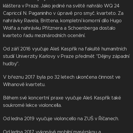
kláštera v Praze. Jako jediné na světě nahrálo WQ 24
Capriccií N. Paganiniho v úpravě pro smyč. kvarteto. Za
nahrávky Ravela, Brittena, kompletní komorní dílo Hugo
Wolfa a nahrávku Pfitznera a Schoenberga dostalo
kvarteto řadu mezinárodních ocenění.
Od září 2016 vyučuje Aleš Kaspřík na fakultě humanitních
studií Univerzity Karlovy v Praze předmět "Dějiny západní
hudby".
V březnu 2017 byla po 32 letech ukončena činnost ve
Wihanově kvartetu.
Během své koncertní praxe vyučuje Aleš Kaspřík také
soukromé lekce violoncella.
Od ledna 2019 vyučuje violoncello na ZUŠ v Říčanech.
Od ledna 2017 vykonává mobilní masérskou a