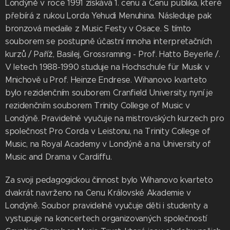
Londýně v roce 1991 získává 1. cenu a Cenu publika, které
přebírá z rukou Lorda Yehudi Menuhina. Následuje pak
bronzová medaile z Music Festy v Osace. S tímto
souborem se postupně účastní mnoha interpretačních
kurzů / Paříž, Basilej, Grossraming - Prof. Hatto Beyerle /.
V letech 1988-1990 studuje na Hochschule für Musik v
Mnichově u Prof. Heinze Endrese. Wihanovo kvarteto
bylo rezidenčním souborem Cranfield University, nyní je
rezidenčním souborem Trinity College of Music v
Londýně. Pravidelně vyučuje na mistrovských kurzech pro
společnost Pro Corda v Leistonu, na Trinity College of
Music, na Royal Academy v Londýně a na University of
Music and Drama v Cardiffu.
Za svoji pedagogickou činnost bylo Wihanovo kvarteto
dvakrát navrženo na Cenu Královské Akademie v
Londýně. Soubor pravidelně vyučuje děti i studenty a
vystupuje na koncertech organizovaných společností